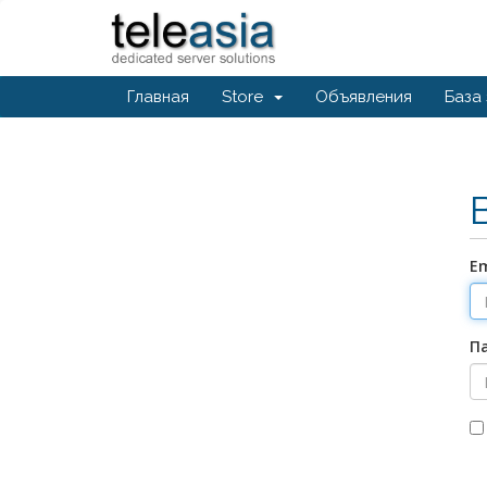
Главная
Store
Объявления
База
Em
П