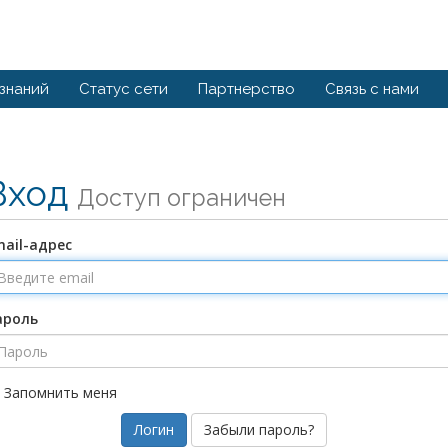
 знаний
Статус сети
Партнерство
Связь с нами
Вход
Доступ ограничен
ail-адрес
ароль
Запомнить меня
Забыли пароль?