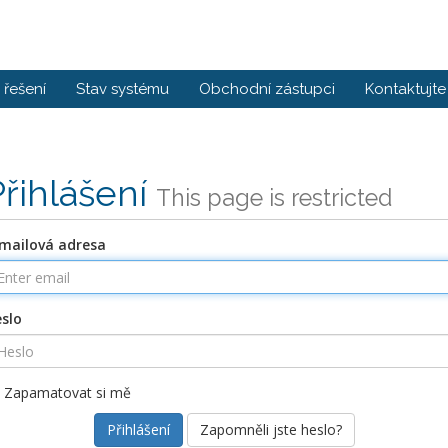
řešení
Stav systému
Obchodní zástupci
Kontaktujte
Přihlášení
This page is restricted
mailová adresa
slo
Zapamatovat si mě
Zapomněli jste heslo?