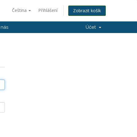
Čeština
Přihlášení
Zobrazit košík
 nás
Účet