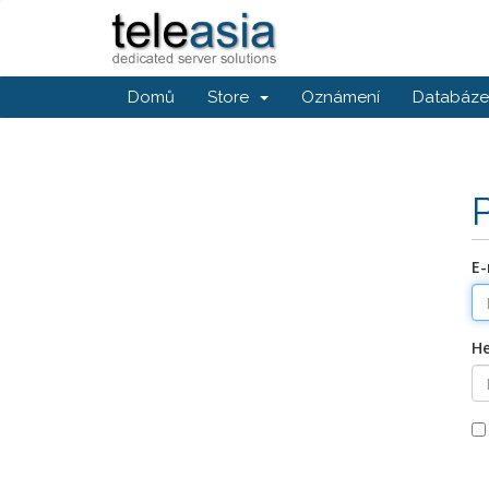
Domů
Store
Oznámení
Databáze 
E-
He