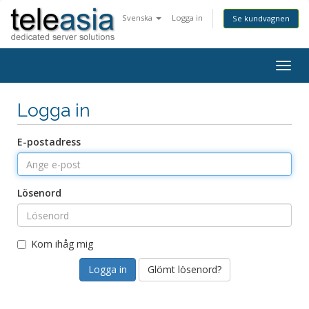
Svenska
Logga in
Se kundvagnen
Togg
navig
Logga in
E-postadress
Lösenord
Kom ihåg mig
Glömt lösenord?