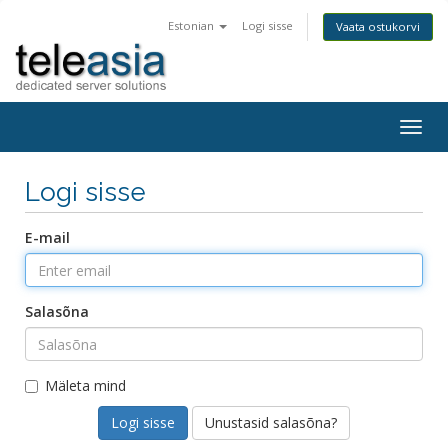
Estonian
Logi sisse
Vaata ostukorvi
Togg
navig
Logi sisse
E-mail
Salasõna
Mäleta mind
Unustasid salasõna?